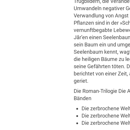
Trugbildern, die Veränd
Umwandeln negativer Gef
Verwandlung von Angst i
Pflanzen sind in der »Sc
vernunftbegabte Lebewes
Jâr’en einen Seelenbaum
sein Baum ein und umge
Seelenbaum kennt, wagte
die heiligen Bäume zu le
seine Gefährten töten. D
berichtet von einer Zeit
geriet.
Die Roman-Trilogie Die 
Bänden
Die zerbrochene Wel
Die zerbrochene Welt
Die zerbrochene We