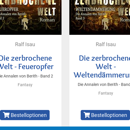
Ralf Isau
Ralf Isau
Die zerbrochene
Die zerbrochen
elt - Feueropfer
Welt -
Weltendämmeru
ie Annalen von Berith - Band 2
Die Annalen von Berith - Ban
Fantasy
Fantasy
Bestelloptionen
Bestelloptionen