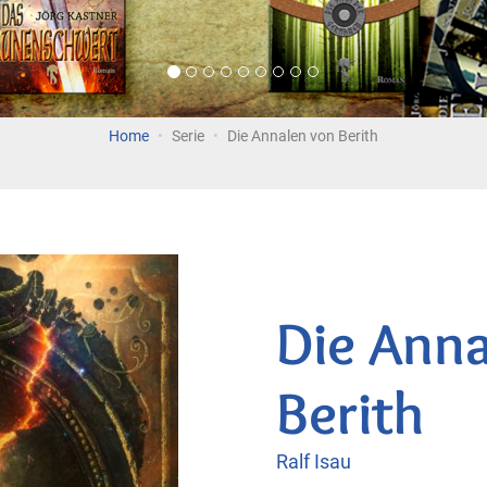
Home
Serie
Die Annalen von Berith
Die Anna
Berith
Ralf Isau