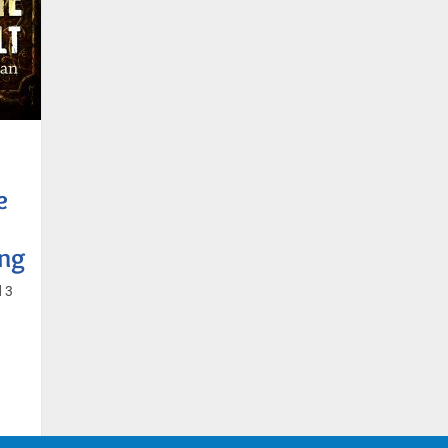
e
ng
d 3