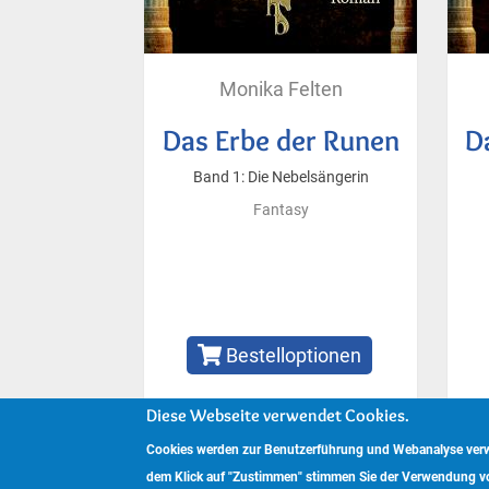
Monika Felten
Das Erbe der Runen
D
Band 1: Die Nebelsängerin
Fantasy
Bestelloptionen
Diese Webseite verwendet Cookies.
Cookies werden zur Benutzerführung und Webanalyse verwe
Copyright © 2024 www.hockebooks.de – Alle Rechte 
dem Klick auf "Zustimmen" stimmen Sie der Verwendung v