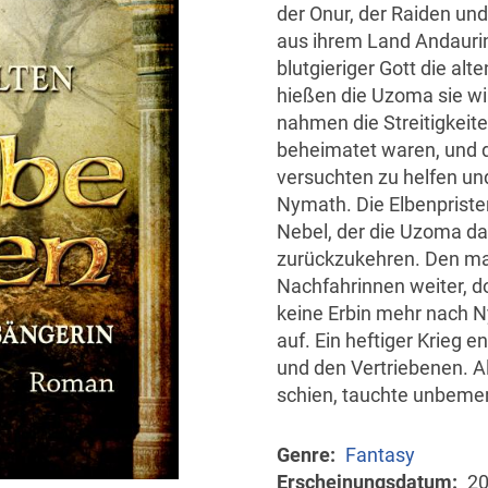
der Onur, der Raiden un
aus ihrem Land Andaurin 
blutgieriger Gott die al
hießen die Uzoma sie wi
nahmen die Streitigkeit
beheimatet waren, und d
versuchten zu helfen un
Nymath. Die Elbenpriste
Nebel, der die Uzoma dar
zurückzukehren. Den mag
Nachfahrinnen weiter, d
keine Erbin mehr nach N
auf. Ein heftiger Krieg 
und den Vertriebenen. A
schien, tauchte unbemer
Genre
Fantasy
Erscheinungsdatum
2