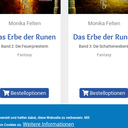
Monika Felten
Monika Felten
as Erbe der Runen
Das Erbe der Ru
Band 2: Die Feuerpriesterin
Band 3: Die Schattenweberi
Fantasy
Fantasy
Bestelloptionen
Bestelloptionen
ndet und helfen dabei, diese Webseite zu verbessern. Mit
Weitere Informationen
vorbehalten.
on Cookies zu.