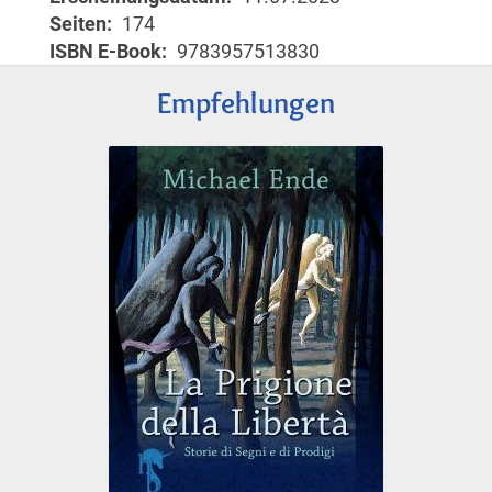
Seiten
174
ISBN E-Book
9783957513830
Empfehlungen