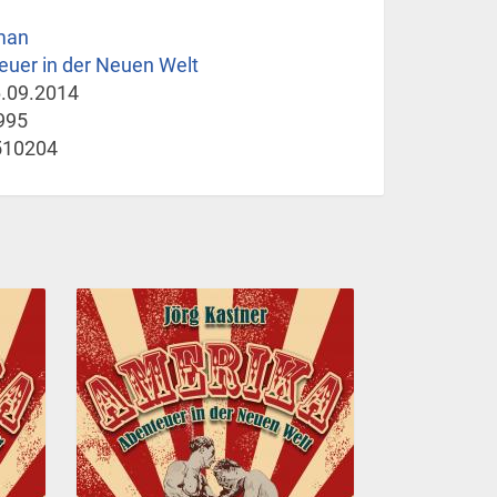
man
uer in der Neuen Welt
.09.2014
995
510204