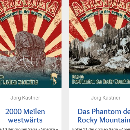
Jörg Kastner
Jörg Kastner
2000 Meilen
Das Phantom de
westwärts
Rocky Mountai
e 10 der großen Saga »Amerika –
Folge 11 der großen Saga »Amer