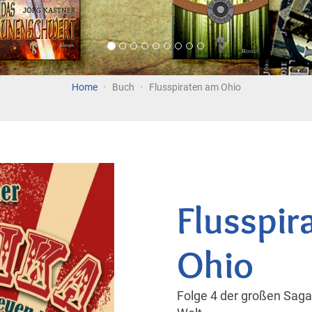
Home
Buch
Flusspiraten am Ohio
Flusspir
Ohio
Folge 4 der großen Sag