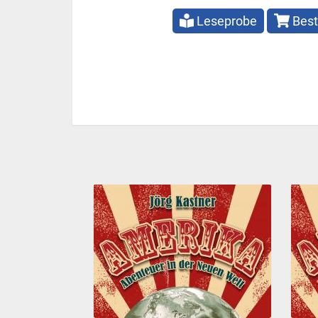
Leseprobe
Best