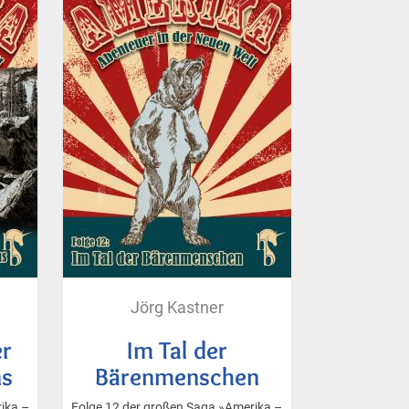
Jörg Kastner
r
Im Tal der
ns
Bärenmenschen
ika –
Folge 12 der großen Saga »Amerika –