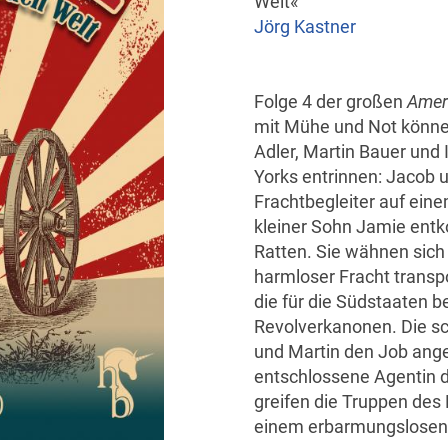
Welt«
Jörg Kastner
Folge 4 der großen
Amer
mit Mühe und Not könne
Adler, Martin Bauer un
Yorks entrinnen: Jacob 
Frachtbegleiter auf eine
kleiner Sohn Jamie entk
Ratten. Sie wähnen sich 
harmloser Fracht transp
die für die Südstaaten b
Revolverkanonen. Die s
und Martin den Job angeb
entschlossene Agentin 
greifen die Truppen de
einem erbarmungslosen