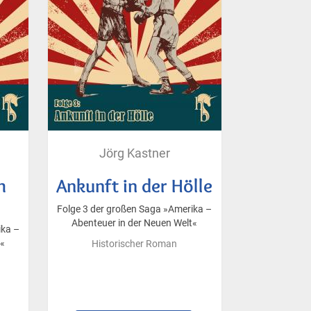
Jörg Kastner
h
Ankunft in der Hölle
Folge 3 der großen Saga »Amerika –
Abenteuer in der Neuen Welt«
ika –
t«
Historischer Roman