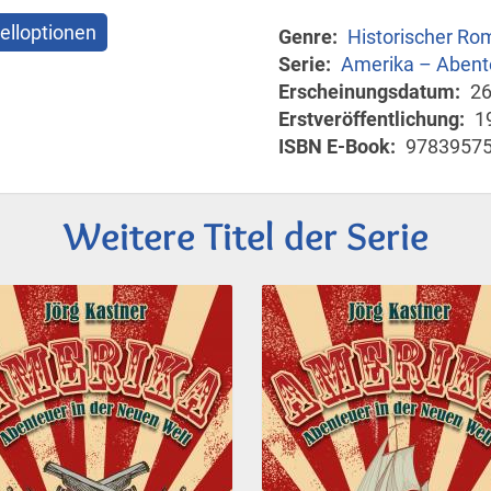
elloptionen
Genre
Historischer Ro
Serie
Amerika – Abente
Erscheinungsdatum
26
Erstveröffentlichung
1
ISBN E-Book
9783957
Weitere Titel der Serie