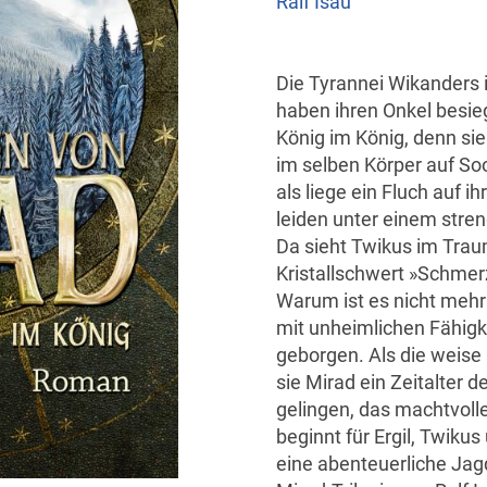
Ralf Isau
Die Tyrannei Wikanders i
haben ihren Onkel besiegt
König im König, denn sie 
im selben Körper auf So
als liege ein Fluch auf 
leiden unter einem stren
Da sieht Twikus im Trau
Kristallschwert »Schme
Warum ist es nicht mehr
mit unheimlichen Fähigk
geborgen. Als die weise 
sie Mirad ein Zeitalter d
gelingen, das machtvoll
beginnt für Ergil, Twiku
eine abenteuerliche Ja