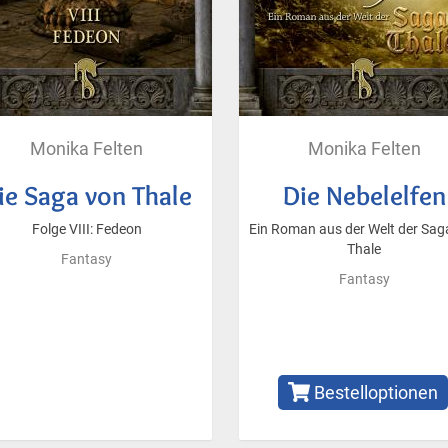
Monika Felten
Monika Felten
ie Saga von Thale
Die Nebelelfen
Folge VIII: Fedeon
Ein Roman aus der Welt der Sag
Thale
Fantasy
Fantasy
Bestelloptionen