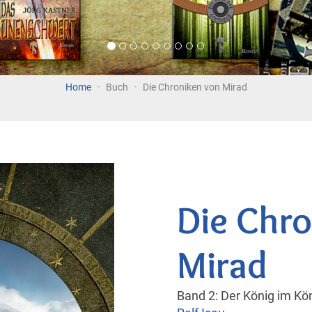
Home
Buch
Die Chroniken von Mirad
Die Chr
Mirad
Band 2: Der König im Kö