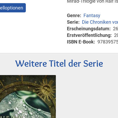
Mirad-Trilogie von Ralf I
elloptionen
Genre
Fantasy
Serie
Die Chroniken vo
Erscheinungsdatum
26
Erstveröffentlichung
2
ISBN E-Book
9783957
Weitere Titel der Serie