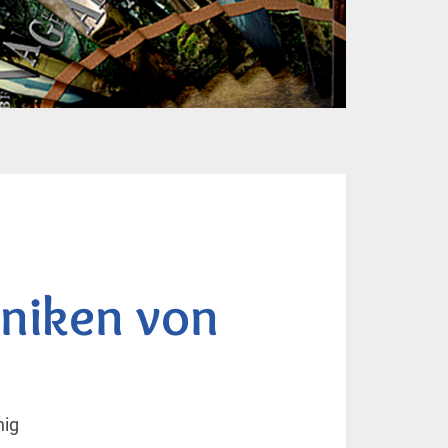
oniken von
nig