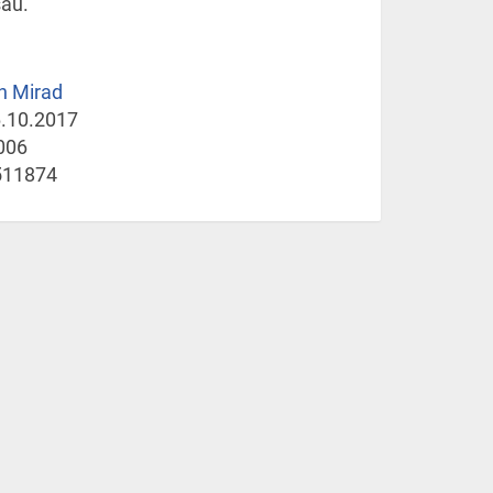
sau.
n Mirad
.10.2017
006
511874