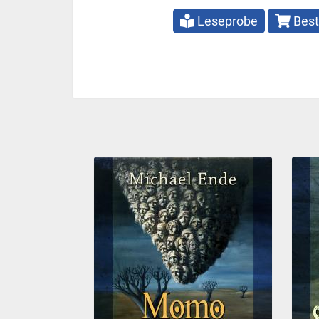
Leseprobe
Best