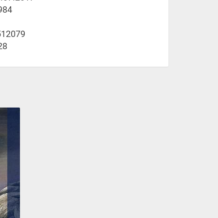
984
512079
28