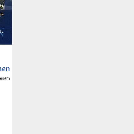
hen
 einem