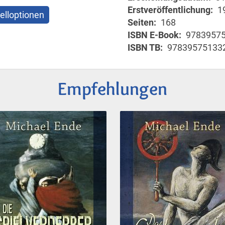
Erstveröffentlichung
1
elloptionen
Seiten
168
ISBN E-Book
9783957
ISBN TB
97839575133
Empfehlungen