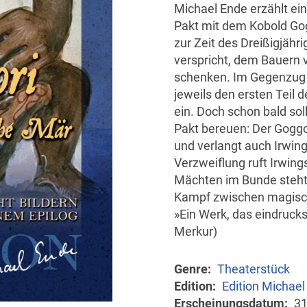
Michael Ende erzählt ei
Pakt mit dem Kobold Gog
zur Zeit des Dreißigjähr
verspricht, dem Bauern 
schenken. Im Gegenzug f
jeweils den ersten Teil 
ein. Doch schon bald sol
Pakt bereuen: Der Goggol
und verlangt auch Irwing
Verzweiflung ruft Irwings
Mächten im Bunde steht, 
Kampf zwischen magisch
»Ein Werk, das eindruck
Merkur)
Genre
Theaterstück
Edition
Edition Michael
Erscheinungsdatum
31