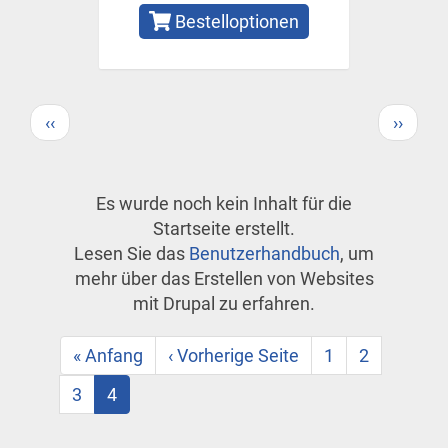
Bestelloptionen
Seitennummerierung
Vorherige
Nächs
‹‹
››
Seite
Seite
Es wurde noch kein Inhalt für die
Startseite erstellt.
Lesen Sie das
Benutzerhandbuch
, um
mehr über das Erstellen von Websites
mit Drupal zu erfahren.
Seitennummerierung
Erste
« Anfang
Vorherige
‹ Vorherige Seite
Page
1
Page
2
Seite
Seite
Page
3
Aktuelle
4
Seite